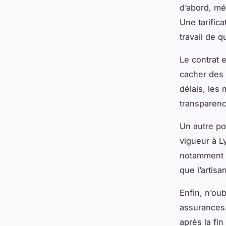
d’abord, mé
Une tarific
travail de q
Le contrat 
cacher des 
délais, les 
transparenc
Un autre po
vigueur à L
notamment p
que l’artisa
Enfin, n’ou
assurances.
après la fi