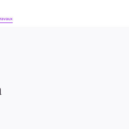
ravaux
à