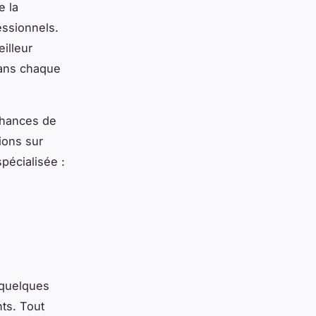
e la
essionnels.
illeur
 dans chaque
chances de
ions sur
pécialisée :
 quelques
ts. Tout