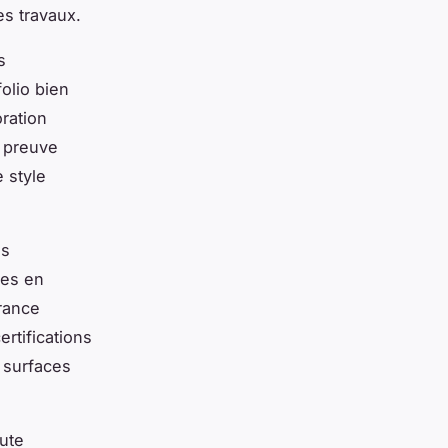
es travaux.
s
olio bien
ration
e preuve
 style
es
mes en
rance
rtifications
 surfaces
ute