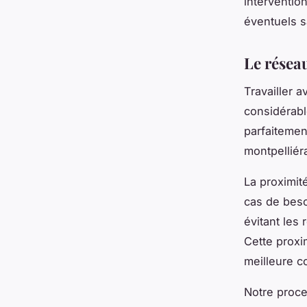
interventio
éventuels s
Le réseau
Travailler 
considérabl
parfaitement
montpelliér
La proximit
cas de beso
évitant les
Cette proxi
meilleure co
Notre proce