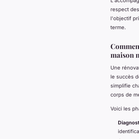
L'accompagn
respect des
l'objectif p
terme.
Comment 
maison m
Une rénova
le succès d
simplifie c
corps de mé
Voici les p
Diagnosti
identific