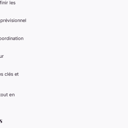
inir les
 prévisionnel
oordination
ur
s clés et
tout en
s