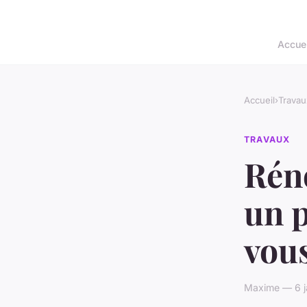
Accuei
Accueil
›
Travau
TRAVAUX
Réno
un p
vou
Maxime — 6 ja