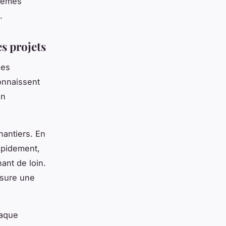
blèmes
.
s projets
ges
onnaissent
on
hantiers. En
apidement,
ant de loin.
ssure une
haque