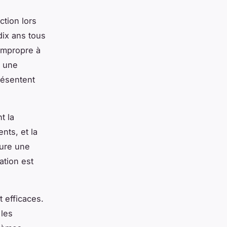
ction lors
dix ans tous
 impropre à
e une
résentent
t la
nts, et la
sure une
ation est
 efficaces.
 les