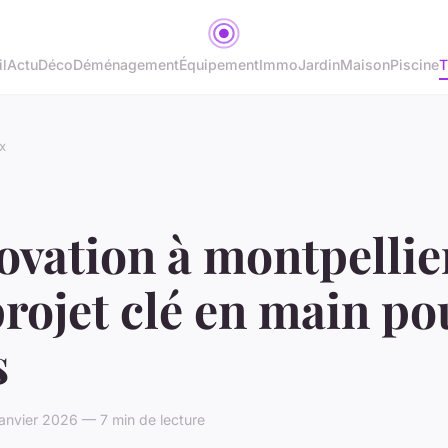
l
Actu
Déco
Déménagement
Équipement
Immo
Jardin
Maison
Piscine
T
x
vation à montpellier
rojet clé en main po
s
nvier 2026 — 7 min de lecture