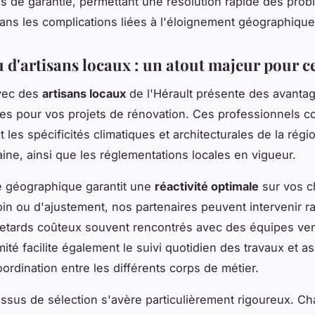
ns de garantie, permettant une résolution rapide des pro
ans les complications liées à l'éloignement géographique
 d'artisans locaux : un atout majeur pour ce
avec des
artisans locaux
de l'Hérault présente des avanta
es pour vos projets de rénovation. Ces professionnels c
 les spécificités climatiques et architecturales de la régi
aine, ainsi que les réglementations locales en vigueur.
é géographique garantit une
réactivité optimale
sur vos c
in ou d'ajustement, nos partenaires peuvent intervenir r
 retards coûteux souvent rencontrés avec des équipes ven
mité facilite également le suivi quotidien des travaux et a
ordination entre les différents corps de métier.
ssus de sélection s'avère particulièrement rigoureux. C