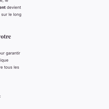
e, le
ient
devient
 sur le long
votre
ur garantir
nique
e tous les
c