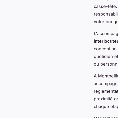
casse-tête.
responsabil
votre budget
L'accompag
interlocute
conception 
quotidien e
ou personne
À Montpellie
accompagnat
réglementat
proximité g
chaque éta