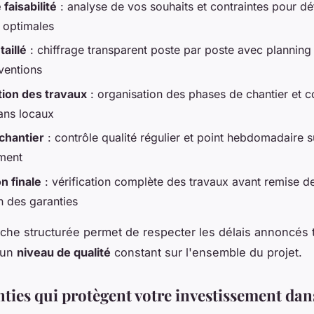
faisabilité
: analyse de vos souhaits et contraintes pour déf
s optimales
taillé
: chiffrage transparent poste par poste avec planning
ventions
ation des travaux
: organisation des phases de chantier et c
sans locaux
 chantier
: contrôle qualité régulier et point hebdomadaire s
ment
n finale
: vérification complète des travaux avant remise de
n des garanties
che structurée permet de respecter les délais annoncés 
 un
niveau de qualité
constant sur l'ensemble du projet.
nties qui protègent votre investissement dan