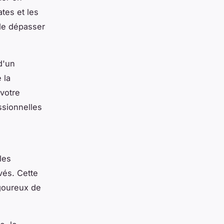
tes et les
de dépasser
d'un
 la
 votre
ssionnelles
les
és. Cette
igoureux de