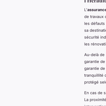
l'Hérault
L'
assuranc
de travaux 
les défauts
sa destinati
sécurité in
les rénovat
Au-delà de 
garantie de
garantie de
tranquillit
protégé sel
En cas de s
La proximité