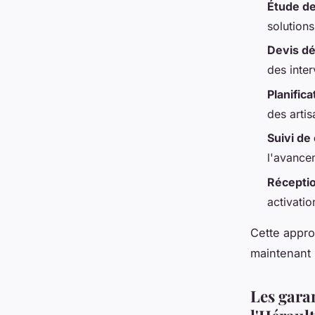
Étude de 
solution
Devis dé
des inter
Planific
des arti
Suivi de
l'avance
Réceptio
activatio
Cette appro
maintenant
Les gara