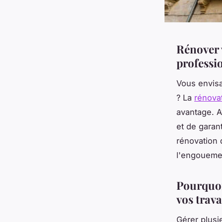
Rénover 
professio
Vous envisa
? La
rénovat
avantage. A
et de garan
rénovation 
l'engouemen
Pourquoi
vos trav
Gérer plusi