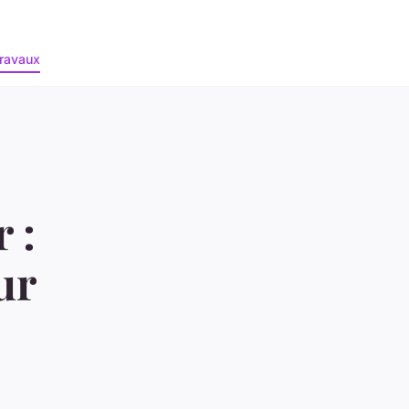
ravaux
 :
ur