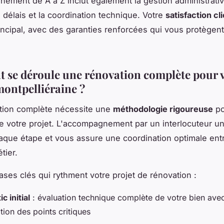
ement de A à Z inclut également la gestion administrativ
 délais et la coordination technique. Votre
satisfaction cl
rincipal, avec des garanties renforcées qui vous protègent
se déroule une rénovation complète pour 
ontpelliéraine ?
tion complète nécessite une
méthodologie rigoureuse
po
e votre projet. L'accompagnement par un interlocuteur u
haque étape et vous assure une coordination optimale entr
tier.
hases clés qui rythment votre projet de rénovation :
c initial
: évaluation technique complète de votre bien ave
ation des points critiques