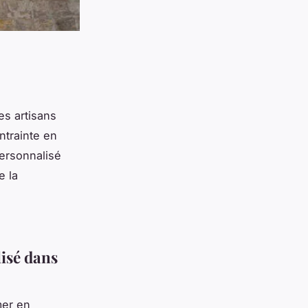
es artisans
ntrainte en
personnalisé
e la
isé dans
mer en