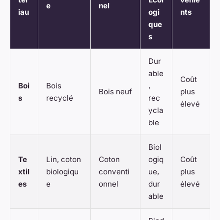
e
nel
iau
ogi
nts
que
s
Dur
able
Coût
Boi
Bois
,
Bois neuf
plus
s
recyclé
rec
élevé
ycla
ble
Biol
Te
Lin, coton
Coton
ogiq
Coût
xtil
biologiqu
conventi
ue,
plus
es
e
onnel
dur
élevé
able