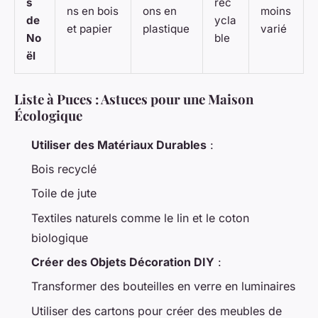
s
rec
ns en bois
ons en
moins
de
ycla
et papier
plastique
varié
No
ble
ël
Liste à Puces : Astuces pour une Maison
Écologique
Utiliser des Matériaux Durables
:
Bois recyclé
Toile de jute
Textiles naturels comme le lin et le coton
biologique
Créer des Objets Décoration DIY
:
Transformer des bouteilles en verre en luminaires
Utiliser des cartons pour créer des meubles de