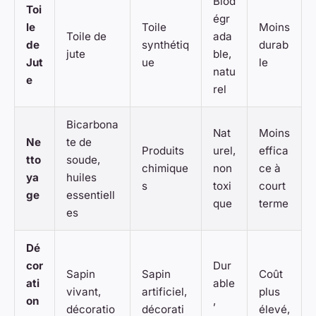
Biod
Toi
égr
le
Toile
Moins
Toile de
ada
de
synthétiq
durab
jute
ble,
Jut
ue
le
natu
e
rel
Bicarbona
Nat
Moins
Ne
te de
Produits
urel,
effica
tto
soude,
chimique
non
ce à
ya
huiles
s
toxi
court
ge
essentiell
que
terme
es
Dé
cor
Dur
Sapin
Sapin
Coût
ati
able
vivant,
artificiel,
plus
on
,
décoratio
décorati
élevé,